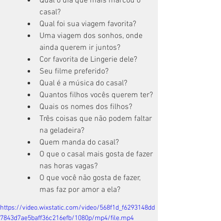
Qual o dia que mais marcou o 
casal?
Qual foi sua viagem favorita?
Uma viagem dos sonhos, onde 
ainda querem ir juntos?
Cor favorita de Lingerie dele?
Seu filme preferido?
Qual é a música do casal?
Quantos filhos vocês querem ter?
Quais os nomes dos filhos?
Três coisas que não podem faltar 
na geladeira?
Quem manda do casal?
O que o casal mais gosta de fazer 
nas horas vagas?
O que você não gosta de fazer, 
mas faz por amor a ela?
https://video.wixstatic.com/video/568f1d_f6293148dd
7843d7ae5baff36c216efb/1080p/mp4/file.mp4