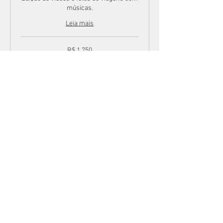
músicas.
Leia mais
1.750
R$ 1.750
Reais
brasileiros
Agendar